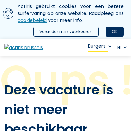
Aller au contenu principal
We gebruiken cookies
Actiris gebruikt cookies voor een betere
ermer le menu
surfervaring op onze website. Raadpleeg ons
cookiebeleid
voor meer info.
Verander mijn voorkeuren
OK
Burgers
Nl
Deze vacature is
niet meer
beschikbaar.