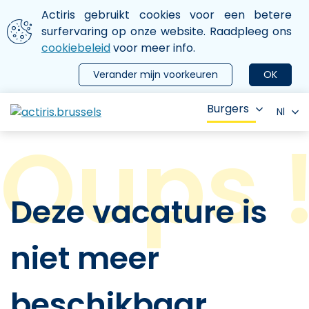
Aller au contenu principal
We gebruiken cookies
Actiris gebruikt cookies voor een betere
ermer le menu
surfervaring op onze website. Raadpleeg ons
cookiebeleid
voor meer info.
Verander mijn voorkeuren
OK
Burgers
Nl
Deze vacature is
niet meer
beschikbaar.