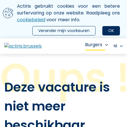
Aller au contenu principal
We gebruiken cookies
Actiris gebruikt cookies voor een betere
ermer le menu
surfervaring op onze website. Raadpleeg ons
cookiebeleid
voor meer info.
Verander mijn voorkeuren
OK
Burgers
Nl
Deze vacature is
niet meer
beschikbaar.