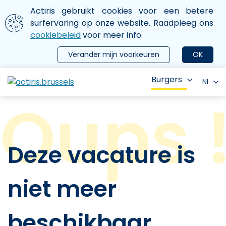
Aller au contenu principal
We gebruiken cookies
Actiris gebruikt cookies voor een betere
ermer le menu
surfervaring op onze website. Raadpleeg ons
cookiebeleid
voor meer info.
Verander mijn voorkeuren
OK
Burgers
Nl
Deze vacature is
niet meer
beschikbaar.