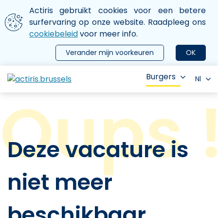
Aller au contenu principal
We gebruiken cookies
Actiris gebruikt cookies voor een betere
ermer le menu
surfervaring op onze website. Raadpleeg ons
cookiebeleid
voor meer info.
Verander mijn voorkeuren
OK
Burgers
Nl
Deze vacature is
niet meer
beschikbaar.