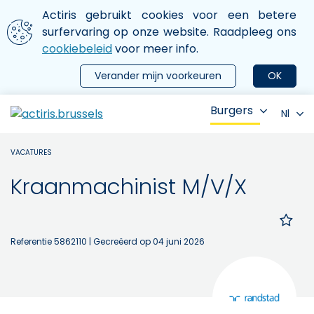
Aller au contenu principal
We gebruiken cookies
Actiris gebruikt cookies voor een betere
ermer le menu
surfervaring op onze website. Raadpleeg ons
cookiebeleid
voor meer info.
Verander mijn voorkeuren
OK
Burgers
Nl
VACATURES
Kraanmachinist M/V/X
Referentie 5862110
| Gecreëerd op 04 juni 2026