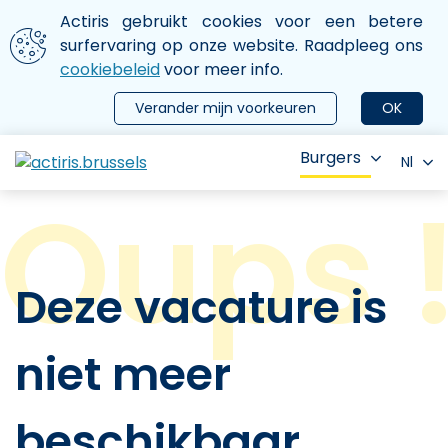
Aller au contenu principal
We gebruiken cookies
Actiris gebruikt cookies voor een betere
ermer le menu
surfervaring op onze website. Raadpleeg ons
cookiebeleid
voor meer info.
Verander mijn voorkeuren
OK
Burgers
Nl
Deze vacature is
niet meer
beschikbaar.