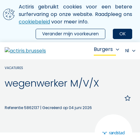
Aller au contenu principal
We gebruiken cookies
Actiris gebruikt cookies voor een betere
ermer le menu
surfervaring op onze website. Raadpleeg ons
cookiebeleid
voor meer info.
Verander mijn voorkeuren
OK
Burgers
Nl
VACATURES
wegenwerker M/V/X
Referentie 5862137
| Gecreëerd op 04 juni 2026