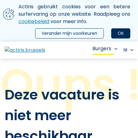
Aller au contenu principal
We gebruiken cookies
Actiris gebruikt cookies voor een betere
ermer le menu
surfervaring op onze website. Raadpleeg ons
cookiebeleid
voor meer info.
Verander mijn voorkeuren
OK
Burgers
Nl
Deze vacature is
niet meer
beschikbaar.