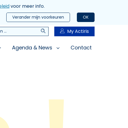
leid
voor meer info.
Verander mijn voorkeuren
OK
Zoeken
My Actiris
n
Agenda & News
Contact