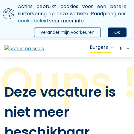
Aller au contenu principal
We gebruiken cookies
Actiris gebruikt cookies voor een betere
ermer le menu
surfervaring op onze website. Raadpleeg ons
cookiebeleid
voor meer info.
Verander mijn voorkeuren
OK
Burgers
Nl
Deze vacature is
niet meer
beschikbaar.