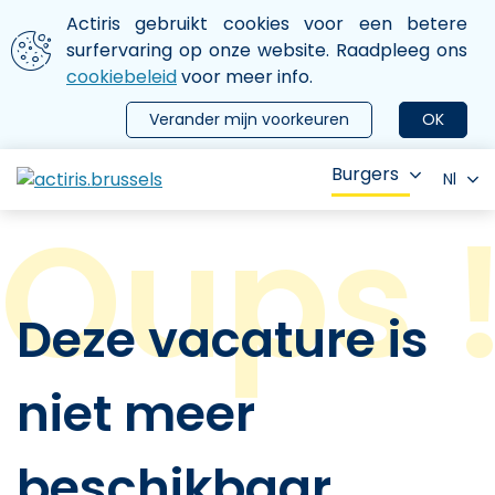
Aller au contenu principal
We gebruiken cookies
Actiris gebruikt cookies voor een betere
ermer le menu
surfervaring op onze website. Raadpleeg ons
cookiebeleid
voor meer info.
Verander mijn voorkeuren
OK
Burgers
Nl
Deze vacature is
niet meer
beschikbaar.