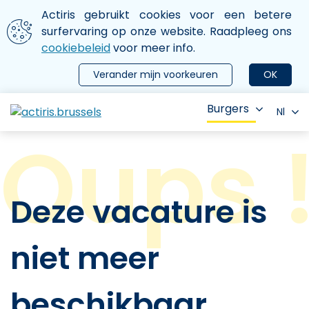
Aller au contenu principal
We gebruiken cookies
Actiris gebruikt cookies voor een betere
ermer le menu
surfervaring op onze website. Raadpleeg ons
cookiebeleid
voor meer info.
Verander mijn voorkeuren
OK
Burgers
Nl
Deze vacature is
niet meer
beschikbaar.