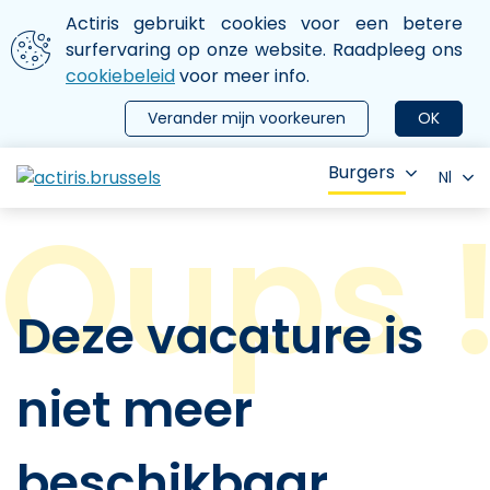
Aller au contenu principal
We gebruiken cookies
Actiris gebruikt cookies voor een betere
ermer le menu
surfervaring op onze website. Raadpleeg ons
cookiebeleid
voor meer info.
Verander mijn voorkeuren
OK
Burgers
Nl
Deze vacature is
niet meer
beschikbaar.