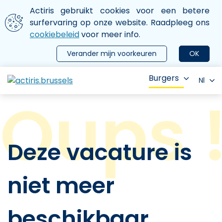
Aller au contenu principal
We gebruiken cookies
Actiris gebruikt cookies voor een betere
ermer le menu
surfervaring op onze website. Raadpleeg ons
cookiebeleid
voor meer info.
Verander mijn voorkeuren
OK
Burgers
Nl
Deze vacature is
niet meer
beschikbaar.