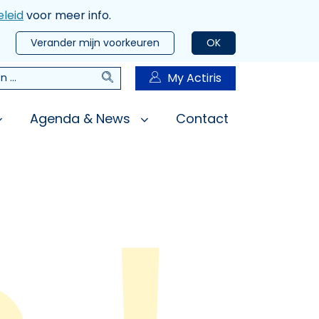
leid
voor meer info.
Verander mijn voorkeuren
OK
Zoeken
My Actiris
n
Agenda & News
Contact