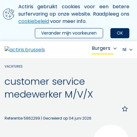
Aller au contenu principal
We gebruiken cookies
Actiris gebruikt cookies voor een betere
ermer le menu
surfervaring op onze website. Raadpleeg ons
cookiebeleid
voor meer info.
Verander mijn voorkeuren
OK
Burgers
Nl
VACATURES
customer service
medewerker M/V/X
Referentie 5862299
| Gecreëerd op 04 juni 2026