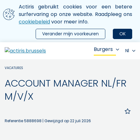
Aller au contenu principal
We gebruiken cookies
Actiris gebruikt cookies voor een betere
ermer le menu
surfervaring op onze website. Raadpleeg ons
cookiebeleid
voor meer info.
Verander mijn voorkeuren
OK
Burgers
Nl
VACATURES
ACCOUNT MANAGER NL/FR
M/V/X
Referentie 5888698
| Gewijzigd op 22 juli 2026