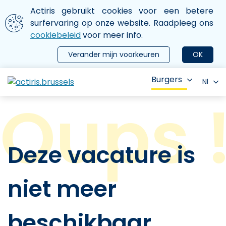
Aller au contenu principal
We gebruiken cookies
Actiris gebruikt cookies voor een betere
ermer le menu
surfervaring op onze website. Raadpleeg ons
cookiebeleid
voor meer info.
Verander mijn voorkeuren
OK
Burgers
Nl
Deze vacature is
niet meer
beschikbaar.