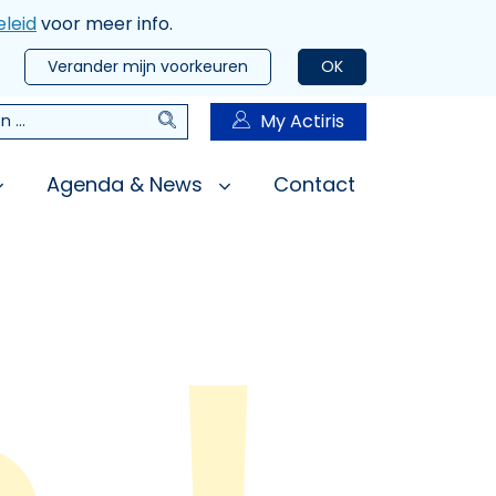
leid
voor meer info.
Verander mijn voorkeuren
OK
Zoeken
My Actiris
n
Agenda & News
Contact