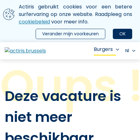
Aller au contenu principal
We gebruiken cookies
Actiris gebruikt cookies voor een betere
ermer le menu
surfervaring op onze website. Raadpleeg ons
cookiebeleid
voor meer info.
Verander mijn voorkeuren
OK
Burgers
Nl
Deze vacature is
niet meer
beschikbaar.