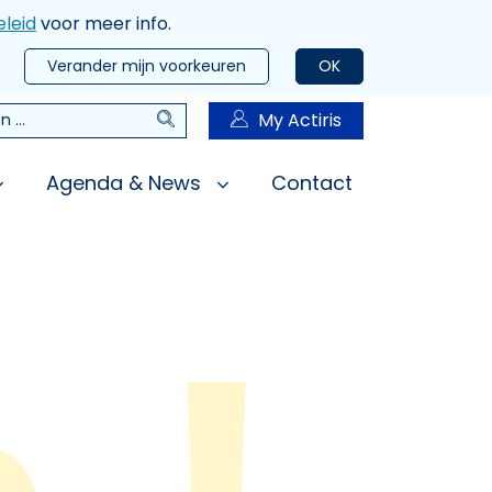
leid
voor meer info.
Verander mijn voorkeuren
OK
Zoeken
My Actiris
n
Agenda & News
Contact