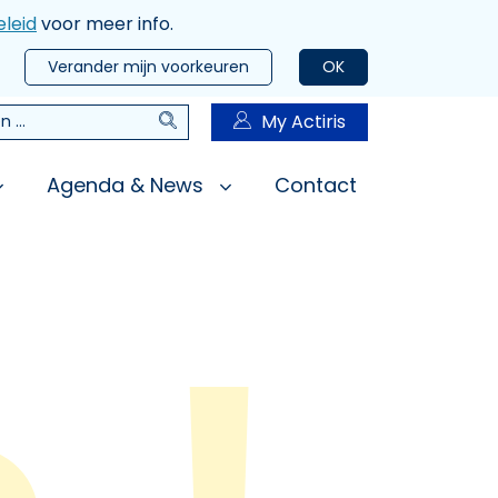
leid
voor meer info.
Verander mijn voorkeuren
OK
Zoeken
My Actiris
n
Agenda & News
Contact