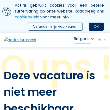
Aller au contenu principal
We gebruiken cookies
Actiris gebruikt cookies voor een betere
ermer le menu
surfervaring op onze website. Raadpleeg ons
cookiebeleid
voor meer info.
Verander mijn voorkeuren
OK
Burgers
Nl
Deze vacature is
niet meer
beschikbaar.