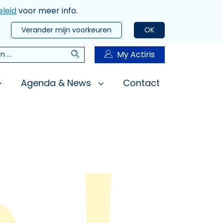
leid
voor meer info.
Verander mijn voorkeuren
OK
Zoeken
My Actiris
n
Agenda & News
Contact