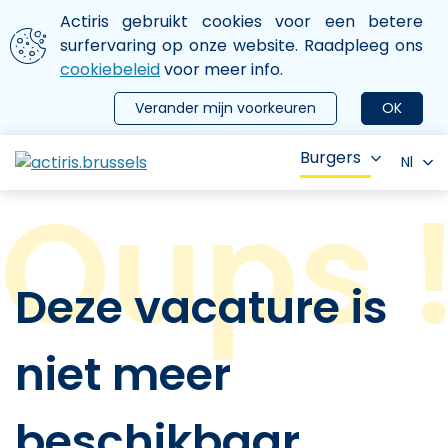
Aller au contenu principal
We gebruiken cookies
Actiris gebruikt cookies voor een betere
ermer le menu
surfervaring op onze website. Raadpleeg ons
cookiebeleid
voor meer info.
Verander mijn voorkeuren
OK
Burgers
Nl
Deze vacature is
niet meer
beschikbaar.