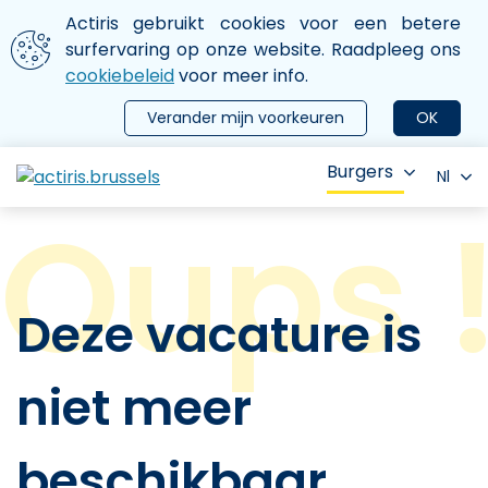
Aller au contenu principal
We gebruiken cookies
Actiris gebruikt cookies voor een betere
ermer le menu
surfervaring op onze website. Raadpleeg ons
cookiebeleid
voor meer info.
Verander mijn voorkeuren
OK
Burgers
Nl
Deze vacature is
niet meer
beschikbaar.