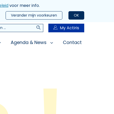
leid
voor meer info.
Verander mijn voorkeuren
OK
Zoeken
My Actiris
n
Agenda & News
Contact