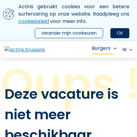
Aller au contenu principal
We gebruiken cookies
Actiris gebruikt cookies voor een betere
ermer le menu
surfervaring op onze website. Raadpleeg ons
cookiebeleid
voor meer info.
Verander mijn voorkeuren
OK
Burgers
Nl
Deze vacature is
niet meer
beschikbaar.