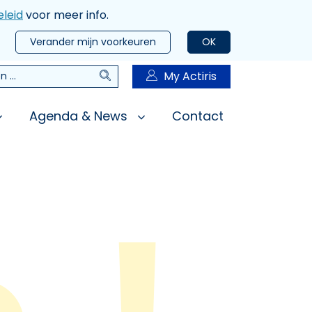
leid
voor meer info.
Verander mijn voorkeuren
OK
Zoeken
My Actiris
n
Agenda & News
Contact