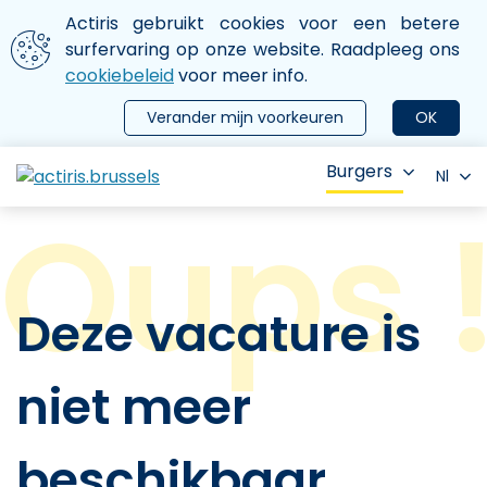
Aller au contenu principal
We gebruiken cookies
Actiris gebruikt cookies voor een betere
ermer le menu
surfervaring op onze website. Raadpleeg ons
cookiebeleid
voor meer info.
Verander mijn voorkeuren
OK
Burgers
Nl
Deze vacature is
niet meer
beschikbaar.