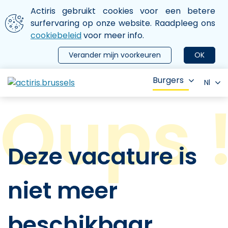
Aller au contenu principal
We gebruiken cookies
Actiris gebruikt cookies voor een betere
ermer le menu
surfervaring op onze website. Raadpleeg ons
cookiebeleid
voor meer info.
Verander mijn voorkeuren
OK
Burgers
Nl
Deze vacature is
niet meer
beschikbaar.