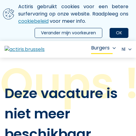
Aller au contenu principal
We gebruiken cookies
Actiris gebruikt cookies voor een betere
ermer le menu
surfervaring op onze website. Raadpleeg ons
cookiebeleid
voor meer info.
Verander mijn voorkeuren
OK
Burgers
Nl
Deze vacature is
niet meer
beschikbaar.