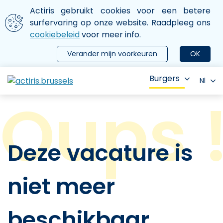
Aller au contenu principal
We gebruiken cookies
Actiris gebruikt cookies voor een betere
ermer le menu
surfervaring op onze website. Raadpleeg ons
cookiebeleid
voor meer info.
Verander mijn voorkeuren
OK
Burgers
Nl
Deze vacature is
niet meer
beschikbaar.