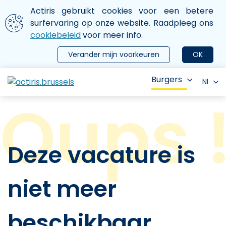
Aller au contenu principal
We gebruiken cookies
Actiris gebruikt cookies voor een betere
ermer le menu
surfervaring op onze website. Raadpleeg ons
cookiebeleid
voor meer info.
Verander mijn voorkeuren
OK
Burgers
Nl
Deze vacature is
niet meer
beschikbaar.