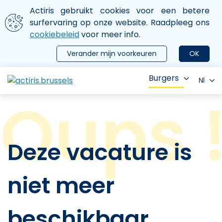
Aller au contenu principal
We gebruiken cookies
Actiris gebruikt cookies voor een betere
ermer le menu
surfervaring op onze website. Raadpleeg ons
cookiebeleid
voor meer info.
Verander mijn voorkeuren
OK
Burgers
Nl
Deze vacature is
niet meer
beschikbaar.