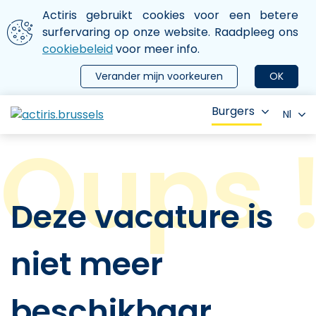
Aller au contenu principal
We gebruiken cookies
Actiris gebruikt cookies voor een betere
ermer le menu
surfervaring op onze website. Raadpleeg ons
cookiebeleid
voor meer info.
Verander mijn voorkeuren
OK
Burgers
Nl
Deze vacature is
niet meer
beschikbaar.