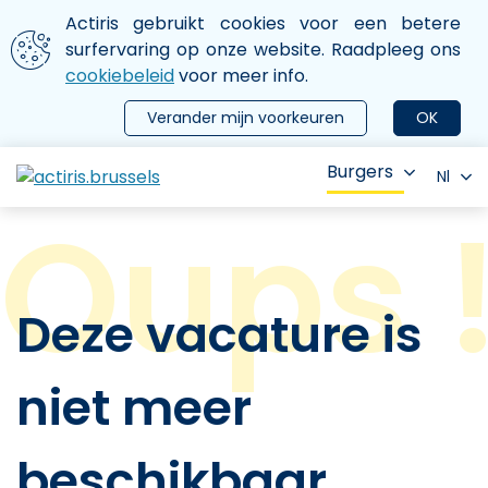
Aller au contenu principal
We gebruiken cookies
Actiris gebruikt cookies voor een betere
ermer le menu
surfervaring op onze website. Raadpleeg ons
cookiebeleid
voor meer info.
Verander mijn voorkeuren
OK
Burgers
Nl
Deze vacature is
niet meer
beschikbaar.