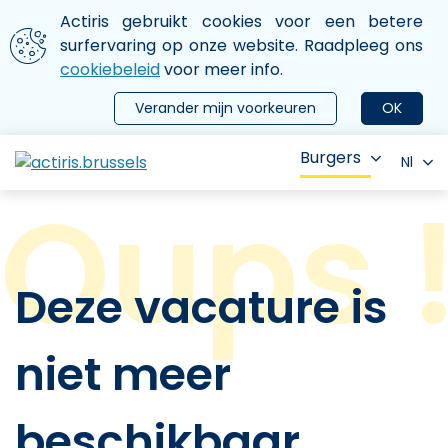
Aller au contenu principal
We gebruiken cookies
Actiris gebruikt cookies voor een betere
ermer le menu
surfervaring op onze website. Raadpleeg ons
cookiebeleid
voor meer info.
Verander mijn voorkeuren
OK
Burgers
Nl
Deze vacature is
niet meer
beschikbaar.