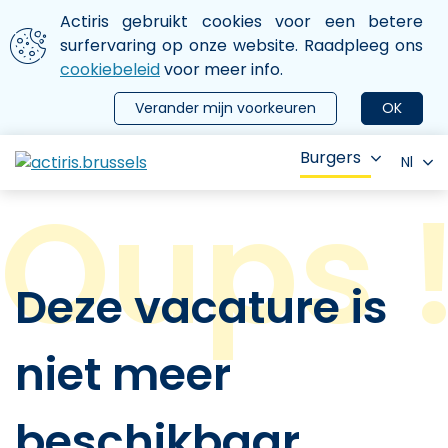
Aller au contenu principal
We gebruiken cookies
Actiris gebruikt cookies voor een betere
ermer le menu
surfervaring op onze website. Raadpleeg ons
cookiebeleid
voor meer info.
Verander mijn voorkeuren
OK
Burgers
Nl
Deze vacature is
niet meer
beschikbaar.