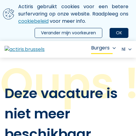
Aller au contenu principal
We gebruiken cookies
Actiris gebruikt cookies voor een betere
ermer le menu
surfervaring op onze website. Raadpleeg ons
cookiebeleid
voor meer info.
Verander mijn voorkeuren
OK
Burgers
Nl
Deze vacature is
niet meer
beschikbaar.