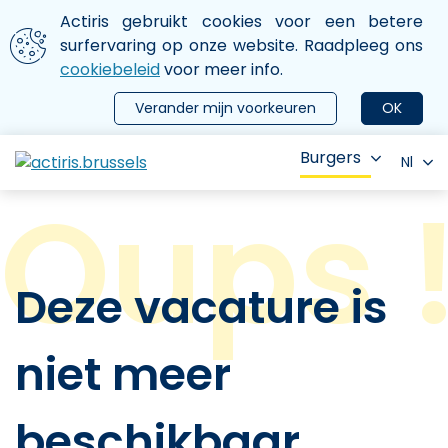
Aller au contenu principal
We gebruiken cookies
Actiris gebruikt cookies voor een betere
ermer le menu
surfervaring op onze website. Raadpleeg ons
cookiebeleid
voor meer info.
Verander mijn voorkeuren
OK
Burgers
Nl
Deze vacature is
niet meer
beschikbaar.