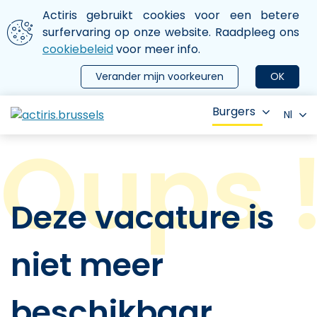
Aller au contenu principal
We gebruiken cookies
Actiris gebruikt cookies voor een betere
ermer le menu
surfervaring op onze website. Raadpleeg ons
cookiebeleid
voor meer info.
Verander mijn voorkeuren
OK
Burgers
Nl
Deze vacature is
niet meer
beschikbaar.