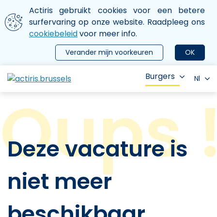
Aller au contenu principal
We gebruiken cookies
Actiris gebruikt cookies voor een betere
ermer le menu
surfervaring op onze website. Raadpleeg ons
cookiebeleid
voor meer info.
Verander mijn voorkeuren
OK
Burgers
Nl
Deze vacature is
niet meer
beschikbaar.