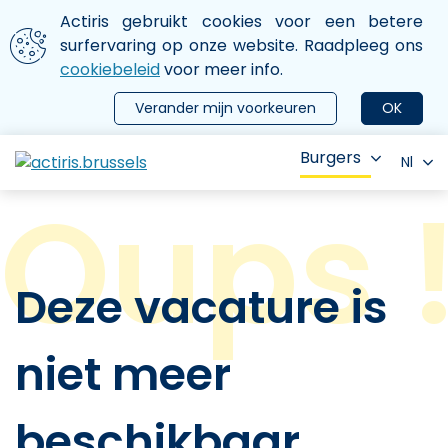
Aller au contenu principal
We gebruiken cookies
Actiris gebruikt cookies voor een betere
ermer le menu
surfervaring op onze website. Raadpleeg ons
cookiebeleid
voor meer info.
Verander mijn voorkeuren
OK
Burgers
Nl
Deze vacature is
niet meer
beschikbaar.