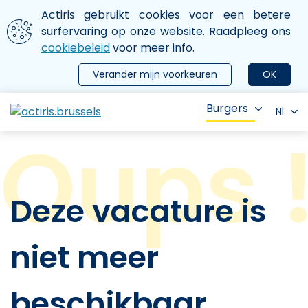
Aller au contenu principal
We gebruiken cookies
Actiris gebruikt cookies voor een betere
ermer le menu
surfervaring op onze website. Raadpleeg ons
cookiebeleid
voor meer info.
Verander mijn voorkeuren
OK
Burgers
Nl
Deze vacature is
niet meer
beschikbaar.