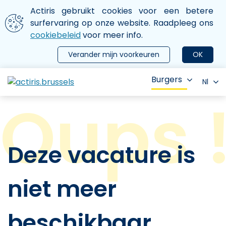
Aller au contenu principal
We gebruiken cookies
Actiris gebruikt cookies voor een betere
ermer le menu
surfervaring op onze website. Raadpleeg ons
cookiebeleid
voor meer info.
Verander mijn voorkeuren
OK
Burgers
Nl
Deze vacature is
niet meer
beschikbaar.