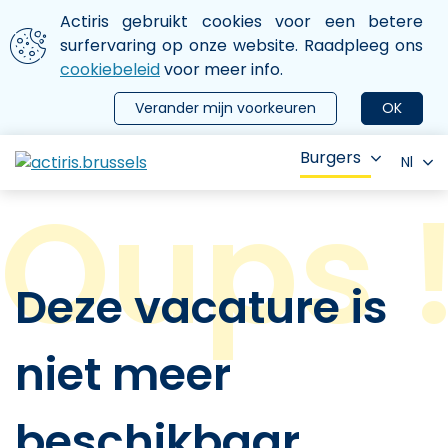
Aller au contenu principal
We gebruiken cookies
Actiris gebruikt cookies voor een betere
ermer le menu
surfervaring op onze website. Raadpleeg ons
cookiebeleid
voor meer info.
Verander mijn voorkeuren
OK
Burgers
Nl
Deze vacature is
niet meer
beschikbaar.