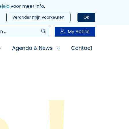
leid
voor meer info.
Verander mijn voorkeuren
OK
Zoeken
My Actiris
n
Agenda & News
Contact