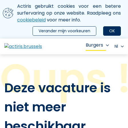
Aller au contenu principal
We gebruiken cookies
Actiris gebruikt cookies voor een betere
ermer le menu
surfervaring op onze website. Raadpleeg ons
cookiebeleid
voor meer info.
Verander mijn voorkeuren
OK
Burgers
Nl
Deze vacature is
niet meer
beschikbaar.